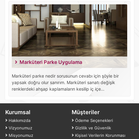
geçirilerek, tam pürüzsüz ve tatmin edici bir görünüm
kazandırılmasıyla elde edilir.
Marküteri Parke Uygulama
Marküteri parke nedir sorusunun cevabı için şöyle bir
yapsak doğru olur sanırım. Marküteri sanatı değişik
renklerdeki ahşap kaplamaların kesilip iç içe
yerleştirilerek boya kullanılmadan ağaçların doğal
renkleri ile yapılan bir oyma sanatıdır.
Kurumsal
Müşteriler
Hakkımızda
Ödeme Seçenekleri
Vizyonumuz
Gizlilik ve Güvenlik
Misyonumuz
Kişisel Verilerin Korunması