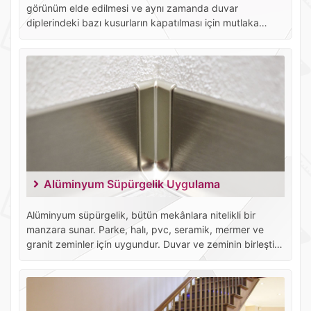
görünüm elde edilmesi ve aynı zamanda duvar
diplerindeki bazı kusurların kapatılması için mutlaka
süpürgelik kullanılması gerekir.
Alüminyum Süpürgelik Uygulama
Alüminyum süpürgelik, bütün mekânlara nitelikli bir
manzara sunar. Parke, halı, pvc, seramik, mermer ve
granit zeminler için uygundur. Duvar ve zeminin birleştiği
noktalarda kullanılan alüminyum süpürgelikler görünümü
güzel duyu ve şık hale getirir, kirliliği azaltır, güzel duyu
bir Manzara koyar.