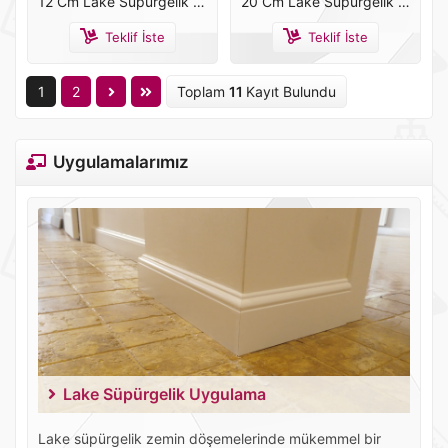
12 Cm Lake Süpürgelik LS4
20 Cm Lake Süpürgelik LS 9
Teklif İste
Teklif İste
1
2
Toplam
11
Kayıt Bulundu
Uygulamalarımız
Lake Süpürgelik Uygulama
Lake süpürgelik zemin döşemelerinde mükemmel bir