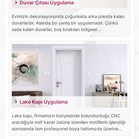
Duvar Çıtası Uygulama
Evimizin dekorasyonunda çoğunlukla arka planda kalan
duvarlardır. Aslında bu yanlış bir uygulamadır. Çünkü
sade kalan duvarlar, boş bırakılan bölgeler
dekorasyonumuzda boşluk hissini oluşturmaktadır.
Sizlere bunu modern veya klasik şekilde nasıl dekore
edeceğiniz hakkında fikir vereceğim.
Lake Kapı Uygulama
Lake kapı, firmamızın bünyesinde bulundurduğu CNC
aracılığıyla mdf kanat üstüne istenilen motiflerin işlendiği
sonrasında tam profesyonel boya hattımızda üzerine
lake boyama işleminin belli katman ve ölçülerde işlemden